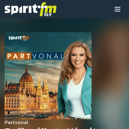
Menü
Spirit
FM
Műsoraink
Arcaink
Műsor
Hírek
Partvonal