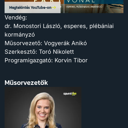
Megtekintés YouTube-on
Vendég:
dr. Monostori László, esperes, plébániai
kormányzó
Műsorvezető: Vogyerák Anikó
Szerkesztő: Toró Nikolett
Programigazgató: Korvin Tibor
Műsorvezetők