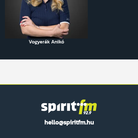
Vogyerák Anikó
Spirit
hello@spiritfm.hu
FM