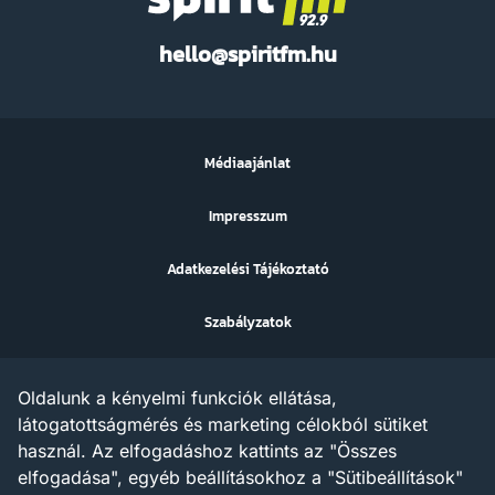
Spirit
hello@spiritfm.hu
FM
Médiaajánlat
Impresszum
Adatkezelési Tájékoztató
Szabályzatok
Sütibeállítások
Oldalunk a kényelmi funkciók ellátása,
Az ezen a weboldalon megjelenő szövegek, grafikák, képek,
látogatottságmérés és marketing célokból sütiket
hangfelvételek, video anyagok vagy egyéb tartalmak szerzői jogi
használ. Az elfogadáshoz kattints az "Összes
védelem alatt állnak.
Az X AND A Kft. minden jogot fenntart a tartalommal
elfogadása", egyéb beállításokhoz a "Sütibeállítások"