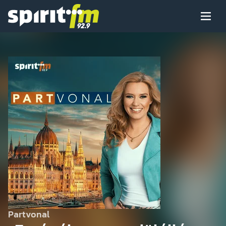
Menü
Spirit
FM
Műsoraink
Arcaink
Műsor
Hírek
Partvonal