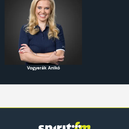
Vogyerák Anikó