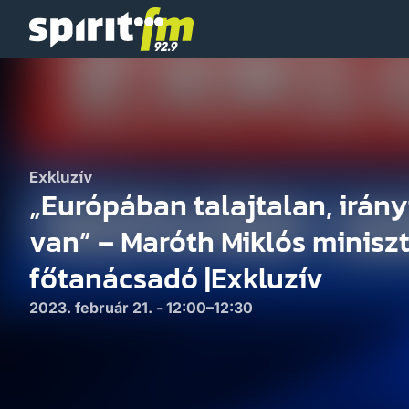
Spirit
FM
Exkluzív
„Európában talajtalan, irány
van” – Maróth Miklós miniszt
főtanácsadó |Exkluzív
2023. február 21. - 12:00–12:30