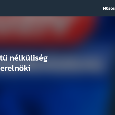
Műsor
tű nélküliség
erelnöki