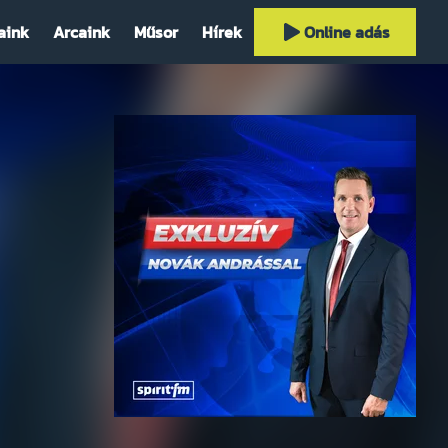
aink
Arcaink
Műsor
Hírek
Online adás