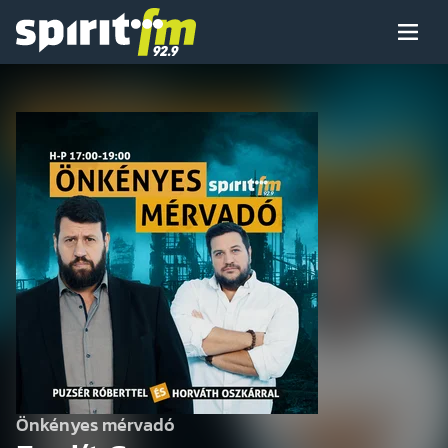
Menü
Spirit
FM
Műsoraink
Arcaink
Műsor
Hírek
Önkényes mérvadó