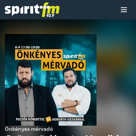
Menü
Spirit
FM
Műsoraink
Arcaink
Műsor
Hírek
Önkényes mérvadó