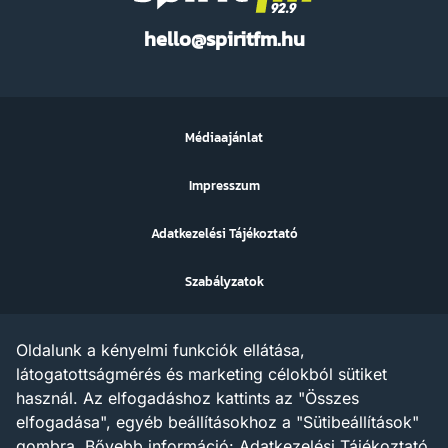
Spirit
hello@spiritfm.hu
FM
Médiaajánlat
Impresszum
Adatkezelési Tájékoztató
Szabályzatok
Sütibeállítások
Oldalunk a kényelmi funkciók ellátása,
Az ezen a weboldalon megjelenő szövegek, grafikák, képek,
látogatottságmérés és marketing célokból sütiket
hangfelvételek, video anyagok vagy egyéb tartalmak szerzői jogi
használ. Az elfogadáshoz kattints az "Összes
védelem alatt állnak.
Az X AND A Kft. minden jogot fenntart a tartalommal
elfogadása", egyéb beállításokhoz a "Sütibeállítások"
kapcsolatosan, beleértve a tartalom szöveg- és adatbányászat
gombra.
Bővebb információ:
Adatkezelési Tájékoztató