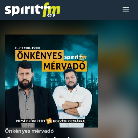
Menü
Spirit
FM
Műsoraink
Arcaink
Műsor
Hírek
Önkényes mérvadó