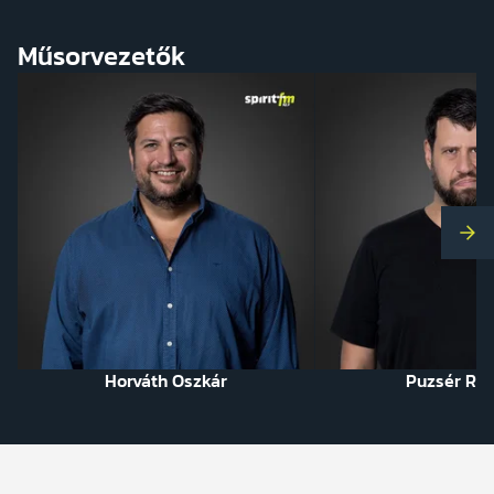
Műsorvezetők
Kö
Horváth Oszkár
Puzsér Rób