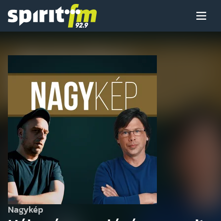
Menü
Spirit
FM
Műsoraink
Arcaink
Műsor
Hírek
Nagykép