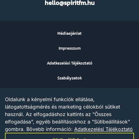
hello@spiritfm.hu
FM
Médiaajánlat
Impresszum
Adatkezelési Tájékoztató
Szabályzatok
Sütibeállítások
Oldalunk a kényelmi funkciók ellátása,
Az ezen a weboldalon megjelenő szövegek, grafikák, képek,
látogatottságmérés és marketing célokból sütiket
hangfelvételek, video anyagok vagy egyéb tartalmak szerzői jogi
használ. Az elfogadáshoz kattints az "Összes
védelem alatt állnak.
Az X AND A Kft. minden jogot fenntart a tartalommal
elfogadása", egyéb beállításokhoz a "Sütibeállítások"
kapcsolatosan, beleértve a tartalom szöveg- és adatbányászat
gombra.
Bővebb információ:
Adatkezelési Tájékoztató
céljára való felhasználását is – a szerzői jogról szóló 1999. évi
LXXVI. törvény rendelkezései értelmében a törvény 35/A. § (1)