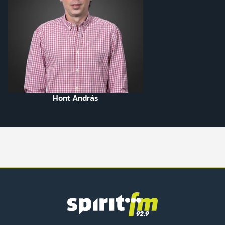
Hont András
Spirit