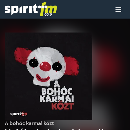
Menü
Spirit
FM
Műsoraink
Arcaink
Műsor
Hírek
A bohóc karmai közt