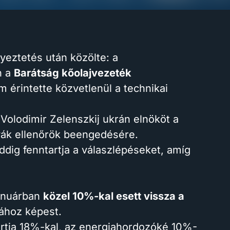
yeztetés után közölte: a
n a
Barátság kőolajvezeték
m érintette közvetlenül a technikai
 Volodimir Zelenszkij ukrán elnököt a
ovák ellenőrök beengedésére.
ig fenntartja a válaszlépéseket, amíg
januárban
közel 10%-kal esett vissza a
ához képest.
rtja 18%-kal, az energiahordozóké 10%-