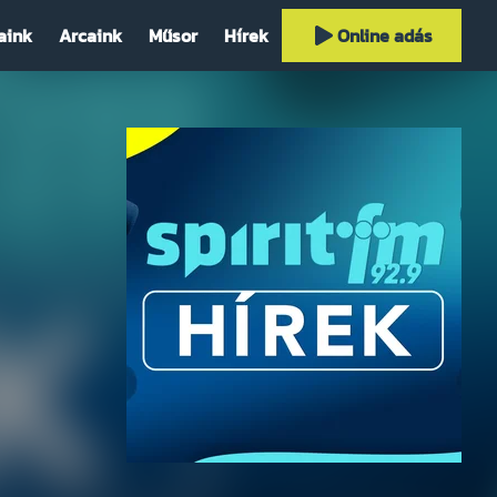
aink
Arcaink
Műsor
Hírek
Online adás