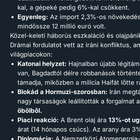
kal, a gépeké pedig 6%-kal csökkent.
Egyenleg:
Az import 2,3%-os növekedése
mindössze 12 millió euró volt.
Közel-keleti háborús eszkaláció és olajpáni
Drámai fordulatot vett az iráni konfliktus, 
világpiacokon:
Katonai helyzet:
Hajnalban újabb légitáma
van, Bagdadtól délre robbanások történtek
támadja, miközben a milícia Haifát lőtte r
Blokád a Hormuzi-szorosban:
Irán megtá
nagy társaságok leállították a forgalmat
öbölből.
Piaci reakció:
A Brent olaj ára
13%-ot ug
árat (14 hónapos csúcs). Az arany ára 3
Diplomácia:
A Nemzetközi Atomenergia-üg