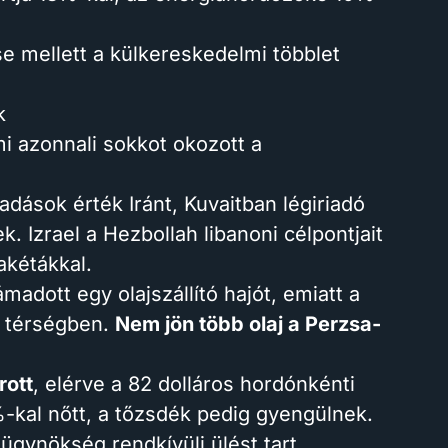
 mellett a külkereskedelmi többlet
k
ami azonnali sokkot okozott a
dások érték Iránt, Kuvaitban légiriadó
. Izrael a Hezbollah libanoni célpontjait
akétákkal.
madott egy olajszállító hajót, emiatt a
 a térségben.
Nem jön több olaj a Perzsa-
rott
, elérve a 82 dolláros hordónkénti
%-kal nőtt, a tőzsdék pedig gyengülnek.
ynökség rendkívüli ülést tart