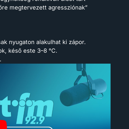
őre megtervezett agressziónak”
ak nyugaton alakulhat ki zápor.
k, késő este 3–8 °C.
.