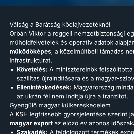
Válság a Barátság kőolajvezetéknél
Orbán Viktor a reggeli nemzetbiztonsági eg
műholdfelvételek és operatív adatok alapjá
működőképes
, a közelmúltbeli támadás ne
infrastruktúrát.
Követelés:
A miniszterelnök felszólította
szállítás újraindítására és a magyar-szl
Ellenintézkedések:
Magyarország mindadd
az ukrán fél nem indítja újra a tranzitot.
Gyengülő magyar külkereskedelem
A KSH legfrissebb gyorsjelentése szerint 
magyar export
az előző év azonos időszak
Szakadék:
A feldolgozott termékek expo