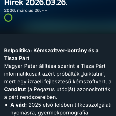
Hírek 2026.03.26.
2026. március 26. - –
Belpolitika: Kémszoftver-botrány és a
Tisza Párt
Magyar Péter állítása szerint a Tisza Párt
informatikusait azért próbálták „kiiktatni”,
mert egy izraeli fejlesztésű kémszoftvert, a
Candirut
(a Pegazus utódját) azonosították
a párt rendszereiben.
A vád:
2025 első felében titkosszolgálati
nyomásra, gyermekpornográfia