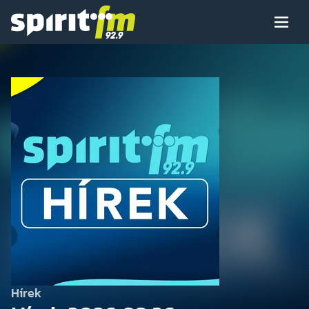
Menü
Spirit
FM
Műsoraink
Arcaink
Műsor
Hírek
Hírek