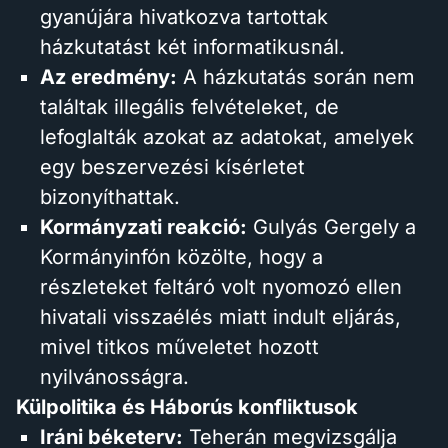
gyanújára hivatkozva tartottak
házkutatást két informatikusnál.
Az eredmény:
A házkutatás során nem
találtak illegális felvételeket, de
lefoglalták azokat az adatokat, amelyek
egy beszervezési kísérletet
bizonyíthattak.
Kormányzati reakció:
Gulyás Gergely a
Kormányinfón közölte, hogy a
részleteket feltáró volt nyomozó ellen
hivatali visszaélés miatt indult eljárás,
mivel titkos műveletet hozott
nyilvánosságra.
Külpolitika és Háborús konfliktusok
Iráni béketerv:
Teherán megvizsgálja