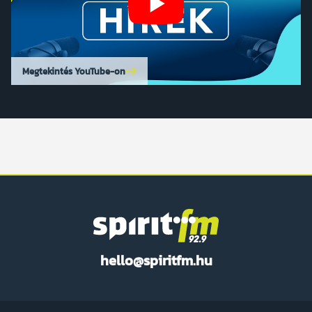
Megtekintés YouTube-on
Spirit
hello@spiritfm.hu
FM