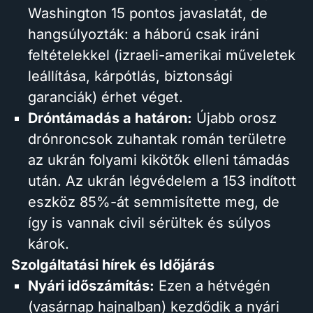
Washington 15 pontos javaslatát, de
hangsúlyozták: a háború csak iráni
feltételekkel (izraeli-amerikai műveletek
leállítása, kárpótlás, biztonsági
garanciák) érhet véget.
Dróntámadás a határon:
Újabb orosz
drónroncsok zuhantak román területre
az ukrán folyami kikötők elleni támadás
után. Az ukrán légvédelem a 153 indított
eszköz 85%-át semmisítette meg, de
így is vannak civil sérültek és súlyos
károk.
Szolgáltatási hírek és Időjárás
Nyári időszámítás:
Ezen a hétvégén
(vasárnap hajnalban) kezdődik a nyári