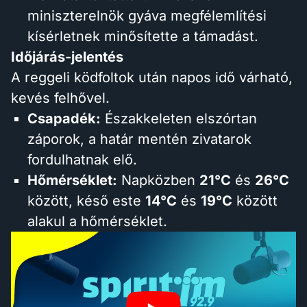
miniszterelnök gyáva megfélemlítési
kísérletnek minősítette a támadást.
Időjárás-jelentés
A reggeli ködfoltok után napos idő várható,
kevés felhővel.
Csapadék:
Északkeleten elszórtan
záporok, a határ mentén zivatarok
fordulhatnak elő.
Hőmérséklet:
Napközben
21°C
és
26°C
között, késő este
14°C
és
19°C
között
alakul a hőmérséklet.