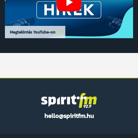
Megtekintés YouTube-on
Spirit
hello@spiritfm.hu
FM