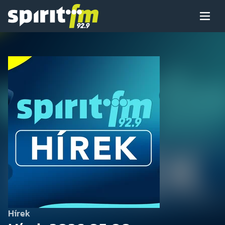
Menü
Spirit
FM
Műsoraink
Arcaink
Műsor
Hírek
Hírek