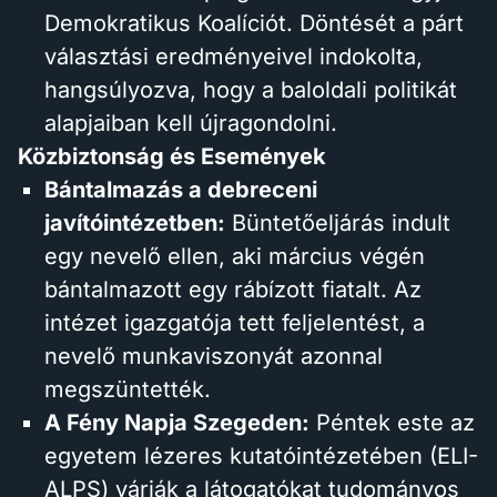
Demokratikus Koalíciót. Döntését a párt
választási eredményeivel indokolta,
hangsúlyozva, hogy a baloldali politikát
alapjaiban kell újragondolni.
Közbiztonság és Események
Bántalmazás a debreceni
javítóintézetben:
Büntetőeljárás indult
egy nevelő ellen, aki március végén
bántalmazott egy rábízott fiatalt. Az
intézet igazgatója tett feljelentést, a
nevelő munkaviszonyát azonnal
megszüntették.
A Fény Napja Szegeden:
Péntek este az
egyetem lézeres kutatóintézetében (ELI-
ALPS) várják a látogatókat tudományos