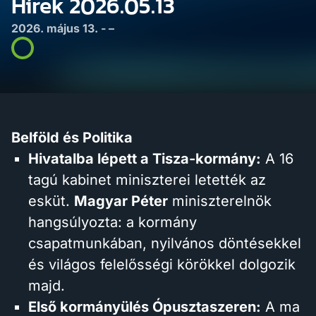
Hírek 2026.05.13
2026. május 13. - –
Belföld és Politika
Hivatalba lépett a Tisza-kormány:
A 16
tagú kabinet miniszterei letették az
esküt.
Magyar Péter
miniszterelnök
hangsúlyozta: a kormány
csapatmunkában, nyilvános döntésekkel
és világos felelősségi körökkel dolgozik
majd.
Első kormányülés Ópusztaszeren:
A ma