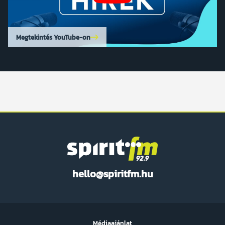
Megtekintés YouTube-on
Spirit
hello@spiritfm.hu
FM
Médiaajánlat