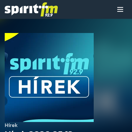
Menü
Spirit
FM
Műsoraink
Arcaink
Műsor
Hírek
Hírek