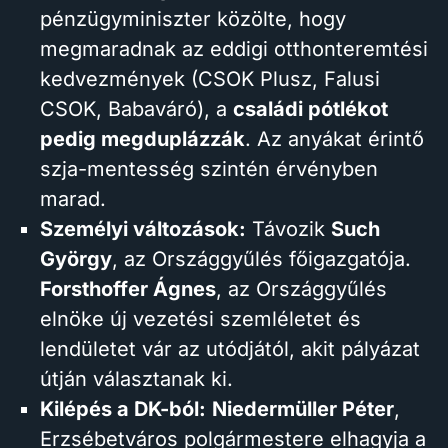
pénzügyminiszter közölte, hogy
megmaradnak az eddigi otthonteremtési
kedvezmények (CSOK Plusz, Falusi
CSOK, Babaváró), a
családi pótlékot
pedig megduplázzák
. Az anyákat érintő
szja-mentesség szintén érvényben
marad.
Személyi változások:
Távozik
Such
György
, az Országgyűlés főigazgatója.
Forsthoffer Ágnes
, az Országgyűlés
elnöke új vezetési szemléletet és
lendületet vár az utódjától, akit pályázat
útján választanak ki.
Kilépés a DK-ból:
Niedermüller Péter
,
Erzsébetváros polgármestere elhagyja a