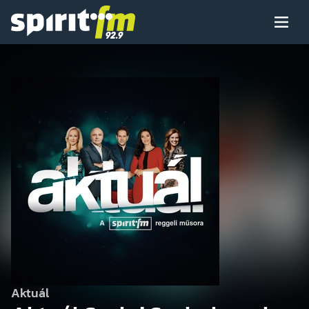
Menü
Spirit
FM
Műsoraink
Arcaink
Műsor
Hírek
Aktuál