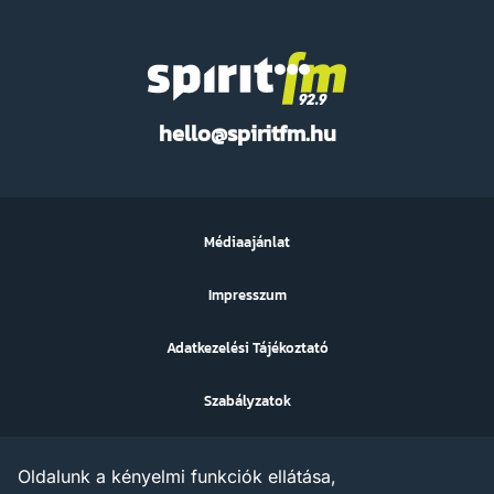
Spirit
hello@spiritfm.hu
FM
Médiaajánlat
Impresszum
Adatkezelési Tájékoztató
Szabályzatok
Sütibeállítások
Oldalunk a kényelmi funkciók ellátása,
Az ezen a weboldalon megjelenő szövegek, grafikák, képek,