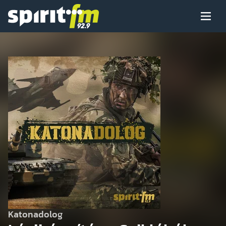
Menü
Spirit
FM
Műsoraink
Arcaink
Műsor
Hírek
Katonadolog