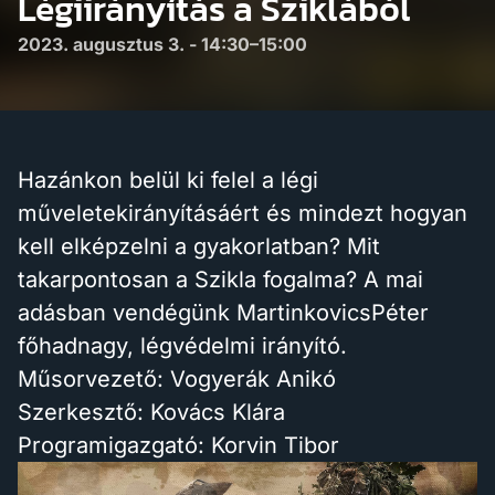
Légiirányítás a Sziklából
2023. augusztus 3. - 14:30–15:00
Hazánkon belül ki felel a légi
műveletekirányításáért és mindezt hogyan
kell elképzelni a gyakorlatban? Mit
takarpontosan a Szikla fogalma? A mai
adásban vendégünk MartinkovicsPéter
főhadnagy, légvédelmi irányító.
Műsorvezető: Vogyerák Anikó
Szerkesztő: Kovács Klára
Programigazgató: Korvin Tibor