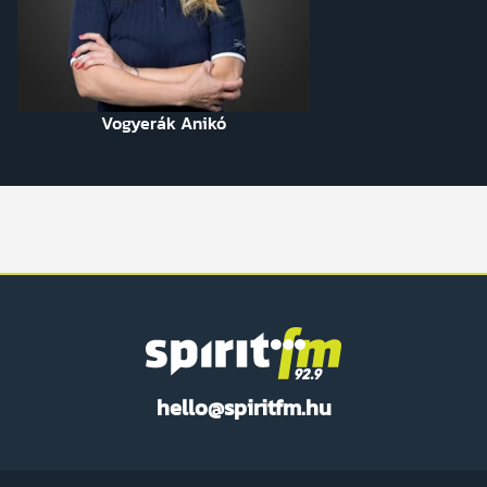
Vogyerák Anikó
Spirit
hello@spiritfm.hu
FM