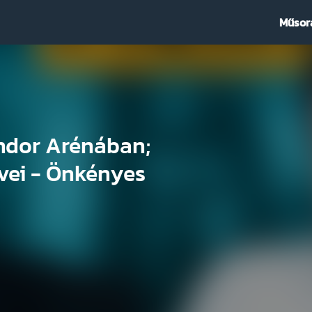
Műsor
ándor Arénában;
vei - Önkényes