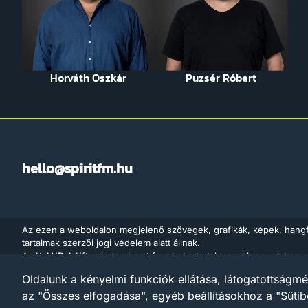
Horváth Oszkár
Puzsér Róbert
hello@spiritfm.hu
Az ezen a weboldalon megjelenő szövegek, grafikák, képek, hang
tartalmak szerzői jogi védelem alatt állnak.
Az X AND A Kft. minden jogot fenntart a tartalommal kapcsolatosan
adatbányászat céljára való felhasználását is – a szerzői jogról szó
Oldalunk a kényelmi funkciók ellátása, látogatottságmé
értelmében a törvény 35/A. § (1) bekezdése és a digitális szolgáltat
az "Összes elfogadása", egyéb beállításokhoz a "Sütib
Európai Parlament és a Tanács (EU) 2019/790 irányelve) 4. cikke al