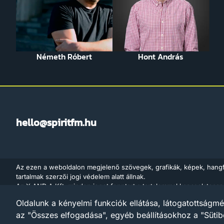
Németh Róbert
Hont András
hello@spiritfm.hu
Az ezen a weboldalon megjelenő szövegek, grafikák, képek, hang
tartalmak szerzői jogi védelem alatt állnak.
Az X AND A Kft. minden jogot fenntart a tartalommal kapcsolatosan
adatbányászat céljára való felhasználását is – a szerzői jogról szó
Oldalunk a kényelmi funkciók ellátása, látogatottságmé
értelmében a törvény 35/A. § (1) bekezdése és a digitális szolgáltat
az "Összes elfogadása", egyéb beállításokhoz a "Sütib
Európai Parlament és a Tanács (EU) 2019/790 irányelve) 4. cikke al