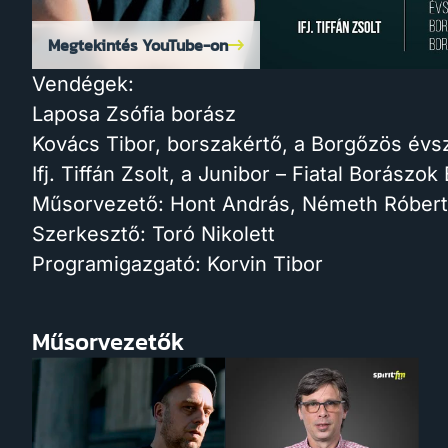
Megtekintés YouTube-on
Vendégek:
Laposa Zsófia borász
Kovács Tibor, borszakértő, a Borgőzös évs
Ifj. Tiffán Zsolt, a Junibor – Fiatal Borász
Műsorvezető: Hont András, Németh Róbert
Szerkesztő: Toró Nikolett
Programigazgató: Korvin Tibor
Műsorvezetők