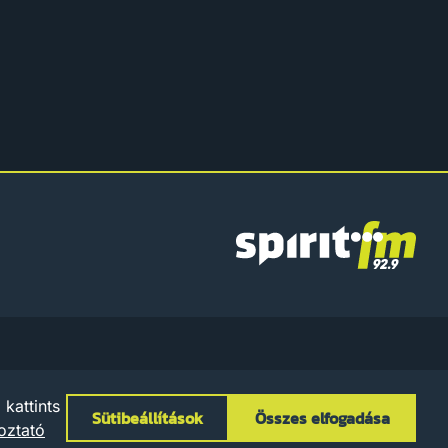
Spirit
FM
zum
Adatkezelési Tájékoztató
Szabályzatok
Sütibeállítások
kattints
Sütibeállítások
Összes elfogadása
oztató