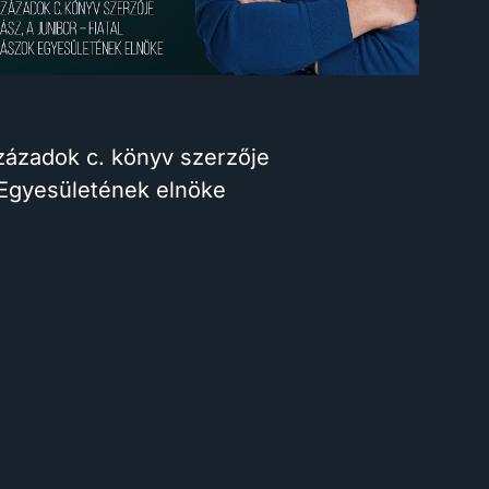
zázadok c. könyv szerzője
ok Egyesületének elnöke