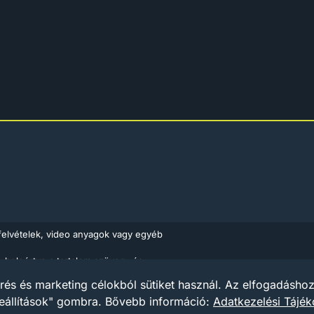
felvételek, video anyagok vagy egyéb
, beleértve a tartalom szöveg- és
Médiaajánlat
Impress
ló 1999. évi LXXVI. törvény rendelkezései
rés és marketing célokból sütiket használ. Az elfogadáshoz 
ások piacairól szóló európai irányelv (Az
eállítások" gombra.
Bővebb információ:
Adatkezelési Tájék
apján.