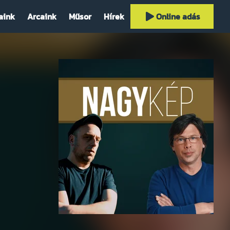
aink
Arcaink
Műsor
Hírek
Online adás