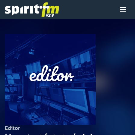
Menü
Spirit
FM
Műsoraink
Arcaink
Műsor
Hírek
Editor