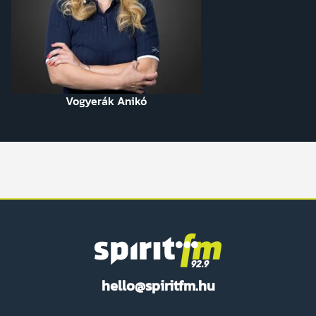
Vogyerák Anikó
Spirit
hello@spiritfm.hu
FM