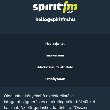
Spirit
hello@spiritfm.hu
FM
Médiaajánlat
Impresszum
Adatkezelési Tájékoztató
Szabályzatok
Sütibeállítások
Oldalunk a kényelmi funkciók ellátása,
Az ezen a weboldalon megjelenő szövegek, grafikák, képek,
látogatottságmérés és marketing célokból sütiket
hangfelvételek, video anyagok vagy egyéb tartalmak szerzői jogi
használ. Az elfogadáshoz kattints az "Összes
védelem alatt állnak.