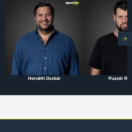
Kö
Horváth Oszkár
Puzsér Rób