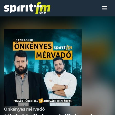
Menü
Spirit
FM
Műsoraink
Arcaink
Műsor
Hírek
Önkényes mérvadó