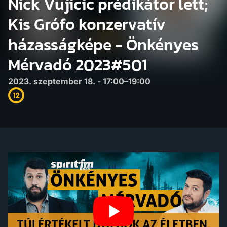
Nick Vujicic prédikátor lett;
Kis Grófo konzervatív
házasságképe - Önkényes
Mérvadó 2023#501
2023. szeptember 18. - 17:00–19:00