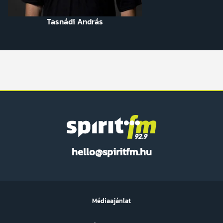
Tasnádi András
Spirit
hello@spiritfm.hu
FM
Médiaajánlat