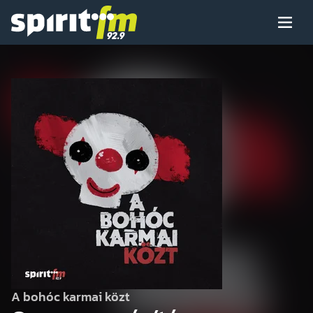
Menü
Spirit
FM
Műsoraink
Arcaink
Műsor
Hírek
A bohóc karmai közt