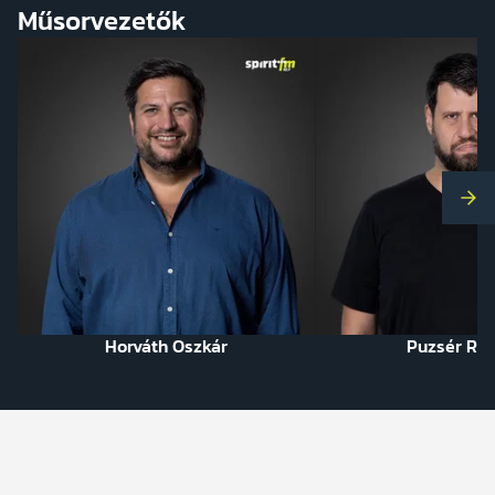
Műsorvezetők
Kö
Horváth Oszkár
Puzsér Rób