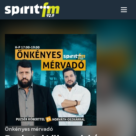
Menü
Spirit
FM
Műsoraink
Arcaink
Műsor
Hírek
Önkényes mérvadó