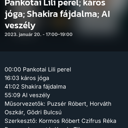
Pankotai Lili perel; káros
jóga; Shakira fájdalma; AI
veszély
2023. január 20. - 17:00–19:00
00:00 Pankotai Lili perel
16:03 káros jóga
41:02 Shakira fájdalma
55:09 AI veszély
Műsorvezetők: Puzsér Róbert, Horváth
Oszkár, Gödri Bulcsú
Szerkesztő: Kormos Róbert Czifrus Réka