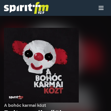
Menü
Spirit
FM
Műsoraink
Arcaink
Műsor
Hírek
A bohóc karmai közt