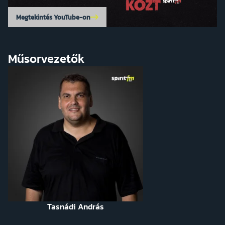
Megtekintés YouTube-on
Műsorvezetők
Tasnádi András