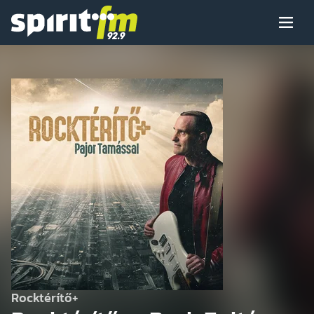
Menü
Spirit
FM
Műsoraink
Arcaink
Műsor
Hírek
Rocktérítő+