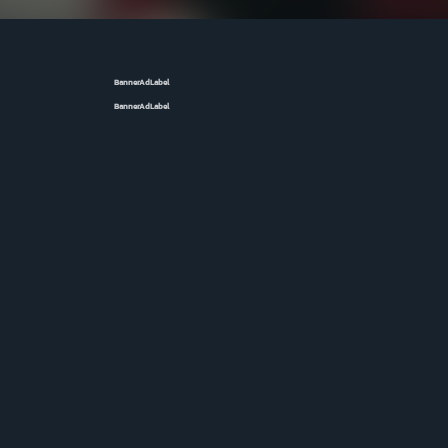
BannerAdLabel
BannerAdLabel