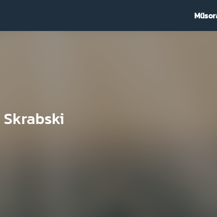
Műsor
 Skrabski