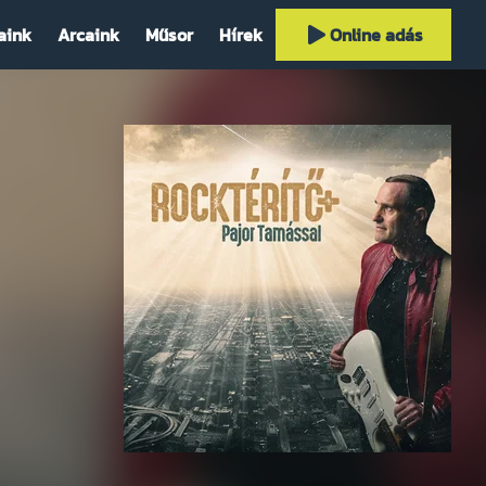
aink
Arcaink
Műsor
Hírek
Online adás