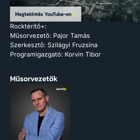
Megtekintés YouTube-on
Rocktérítő+:
Műsorvezető: Pajor Tamás
Szerkesztő: Szilágyi Fruzsina
Programigazgató: Korvin Tibor
Műsorvezetők