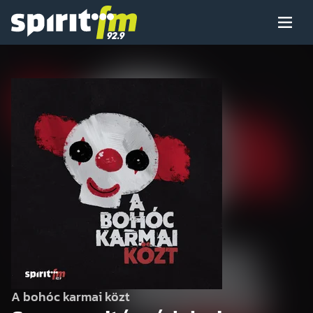
Menü
Spirit
FM
Műsoraink
Arcaink
Műsor
Hírek
A bohóc karmai közt