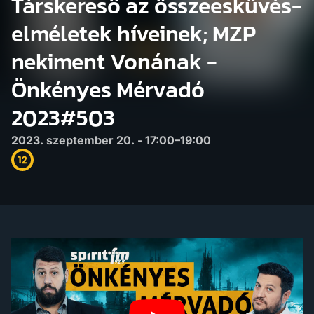
Társkereső az összeesküvés-
elméletek híveinek; MZP
nekiment Vonának -
Önkényes Mérvadó
2023#503
2023. szeptember 20. - 17:00–19:00