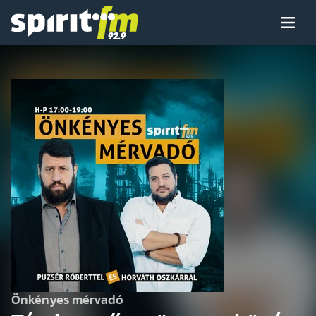
Menü
Spirit
FM
Műsoraink
Arcaink
Műsor
Hírek
Önkényes mérvadó