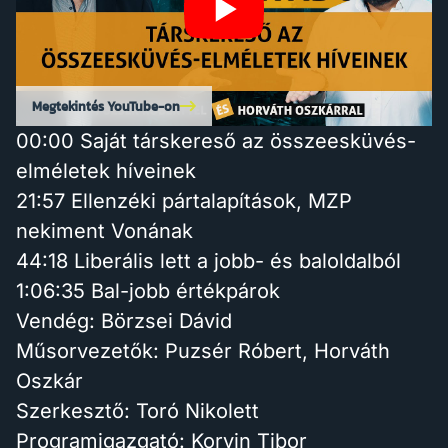
Megtekintés YouTube-on
00:00 Saját társkereső az összeesküvés-
elméletek híveinek
21:57 Ellenzéki pártalapítások, MZP
nekiment Vonának
44:18 Liberális lett a jobb- és baloldalból
1:06:35 Bal-jobb értékpárok
Vendég: Börzsei Dávid
Műsorvezetők: Puzsér Róbert, Horváth
Oszkár
Szerkesztő: Toró Nikolett
Programigazgató: Korvin Tibor