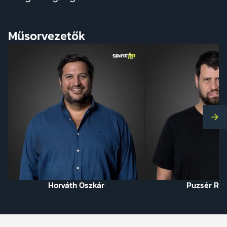
Műsorvezetők
Kö
Horváth Oszkár
Puzsér Rób