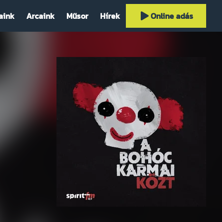
aink
Arcaink
Műsor
Hírek
Online adás