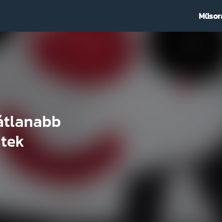
Műsor
fátlanabb
tek