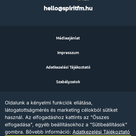
Spirit
hello@spiritfm.hu
FM
Médiaajánlat
Impresszum
Adatkezelési Tájékoztató
Szabályzatok
Sütibeállítások
Oldalunk a kényelmi funkciók ellátása,
Az ezen a weboldalon megjelenő szövegek, grafikák, képek,
látogatottságmérés és marketing célokból sütiket
hangfelvételek, video anyagok vagy egyéb tartalmak szerzői jogi
használ. Az elfogadáshoz kattints az "Összes
védelem alatt állnak.
Az X AND A Kft. minden jogot fenntart a tartalommal
elfogadása", egyéb beállításokhoz a "Sütibeállítások"
kapcsolatosan, beleértve a tartalom szöveg- és adatbányászat
gombra.
Bővebb információ:
Adatkezelési Tájékoztató
céljára való felhasználását is – a szerzői jogról szóló 1999. évi