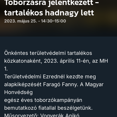
Toborzásra jelentkezett -
tartalékos hadnagy lett
2023. május 25. - 14:30–15:00
Önkéntes területvédelmi tartalékos
közkatonaként, 2023. április 11-én, az MH
1.
Területvédelmi Ezrednél kezdte meg
alapkiképzését Faragó Fanny. A Magyar
Honvédség
egész éves toborzókampányán
bemutatkozó fiatallal beszélgetünk.
Műsorvezető: Vogyerák Anikó