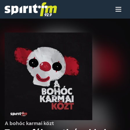
Menü
Spirit
FM
Műsoraink
Arcaink
Műsor
Hírek
A bohóc karmai közt