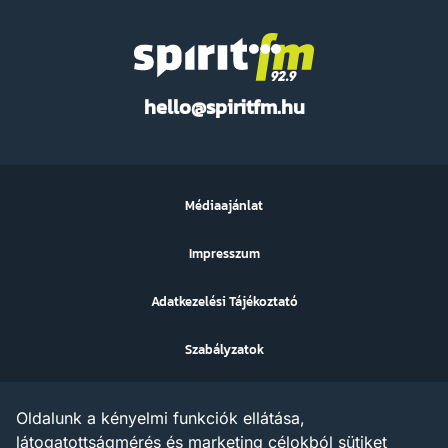
Spirit
hello@spiritfm.hu
FM
Médiaajánlat
Impresszum
Adatkezelési Tájékoztató
Szabályzatok
Sütibeállítások
Oldalunk a kényelmi funkciók ellátása,
Az ezen a weboldalon megjelenő szövegek, grafikák, képek,
látogatottságmérés és marketing célokból sütiket