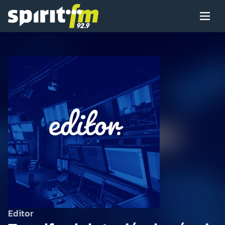
Menü
Spirit
FM
Műsoraink
Arcaink
Műsor
Hírek
Editor