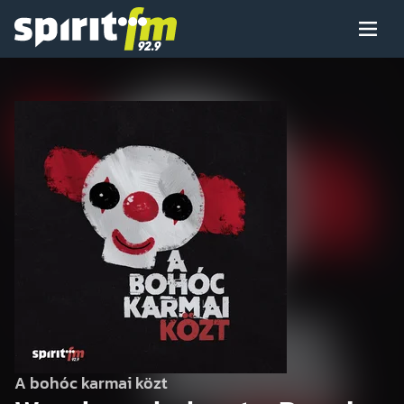
Menü
Spirit
FM
Műsoraink
Arcaink
Műsor
Hírek
A bohóc karmai közt