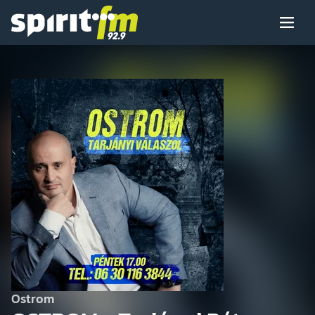
Menü
Spirit
FM
Műsoraink
Arcaink
Műsor
Hírek
Ostrom