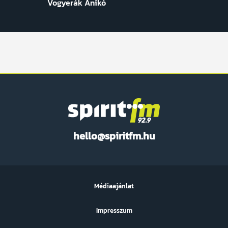
Vogyerák Anikó
Spirit
hello@spiritfm.hu
FM
Médiaajánlat
Impresszum