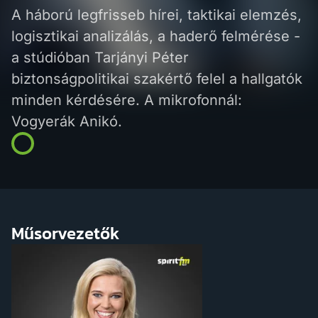
A háború legfrisseb hírei, taktikai elemzés,
logisztikai analizálás, a haderő felmérése -
a stúdióban Tarjányi Péter
biztonságpolitikai szakértő felel a hallgatók
minden kérdésére. A mikrofonnál:
Vogyerák Anikó.
Műsorvezetők