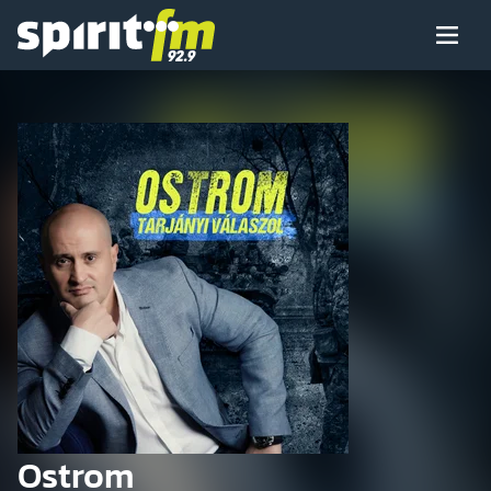
Menü
Spirit
FM
Műsoraink
Arcaink
Műsor
Hírek
Ostrom